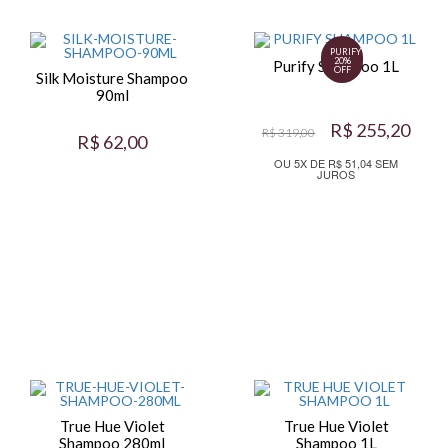
PURIFY
20%
Purify Shampoo 1L
OFF
Silk Moisture Shampoo
90ml
R$ 255,20
R$ 319,00
R$ 62,00
OU 5X DE R$ 51,04 SEM
JUROS
True Hue Violet
True Hue Violet
Shampoo 280ml
Shampoo 1L