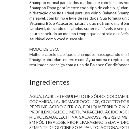
Shampoo normal para todos os tipos de cabelos, dos no
Shampoo limpa gentilmente todo tipo de cabelo, ajudan
hidratação dos fios. Ideal para uso diário, Balance Sham
maleável, com brilho e livre de resíduos. Sua fórmula ún
Vitamina B5, e Açúcares naturais que nutrem e mantêm 
saudável, deixando os cabelos super maleáveis e sem pe
couro cabeludo ao mesmo tempo que controla os níveis
saudável como você nunca viu.
MODO DE USO:
Molhe o cabelo e aplique o shampoo, massageando em fo
Enxágue abundantemente com água morna e repita a op
resultados prossiga com o uso do Balance Condicionado
Ingredientes
ÁGUA, LAURILETERSULFATO DE SÓDIO, COCOAMI
COCAMIDA, LAUROMACROGOL 400, CLORETO DE S
PERFUME, ÁCIDO CÍTRICO, POLIQUATÉRNIO-7, N
PROPILENOGLICOL, METILPARABENO, ÁCIDO ASC
HIDROLISADA, LECITINA, SACAROSE, PEG-12 DIME
EM PÓ), TREALOSE, PROPILPARABENO, SEDA HIDR
SEMENTE DE GLYCINE SOJA, PANTOLACTONA, EXT