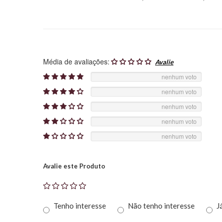
Média de avaliações:
nenhum voto
nenhum voto
nenhum voto
nenhum voto
nenhum voto
Avalie este Produto
Tenho interesse
Não tenho interesse
J