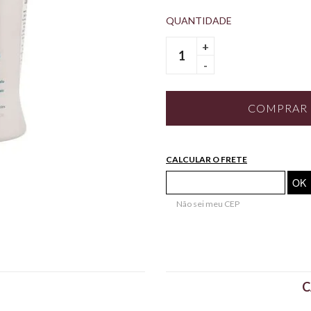
+
-
COMPRAR
CALCULAR O FRETE
Não sei meu CEP
C