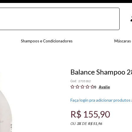
Shampoos e Condicionadores
Máscaras 
Balance Shampoo 
Cod:
2735182
0
Faça login pra adicionar produtos à
R$ 155,90
OU
DE
X
3
R$ 51,96