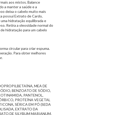
rmais aos mistos. Balance
do a manter a saúde e a
poo deixa o cabelo muito mais
ica possui Extrato de Cardo,
uma hidratação equilibrada e
so. Retira a oleosidade normal do
 de hidratação para um cabelo
rma circular para criar espuma.
eração. Para obter melhores
r.
DOPROPILBETAÍNA, MEA DE
ÓDIO, BENZOATO DE SÓDIO,
ICOTINAMIDA, PANTENOL,
ÓRBICO, PROTEÍNA VEGETAL
TICONA, SÉRICA EM PÓ (SEDA
OLISADA, EXTRATO DA
RATO DE SILYBUM MARIANUM.